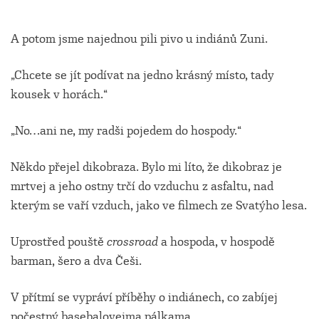
A potom jsme najednou pili pivo u indiánů Zuni.
„Chcete se jít podívat na jedno krásný místo, tady
kousek v horách.“
„No…ani ne, my radši pojedem do hospody.“
Někdo přejel dikobraza. Bylo mi líto, že dikobraz je
mrtvej a jeho ostny trčí do vzduchu z asfaltu, nad
kterým se vaří vzduch, jako ve filmech ze Svatýho lesa.
Uprostřed pouště
crossroad
a hospoda, v hospodě
barman, šero a dva Češi.
V přítmí se vypráví příběhy o indiánech, co zabíjej
počestný basebalovejma pálkama.