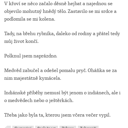
V křoví se něco začalo děsně hejbat a najednou se
objevilo mohutný hnědý tělo. Zastavilo se mi srdce a
podlomila se mi kolena.
Tady, na břehu rybníka, daleko od rodiny a přátel tedy
můj život končí.
Polknul jsem naprázdno.
Medvěd zabučel a odešel pomalu pryč. Oháňka se za
nim majestátně kymácela.
Indiánské příběhy nemusí být jenom o indiánech, ale i
o medvědech nebo o ještěrkách.
Třeba jako byla ta, kterou jsem včera večer vypil.