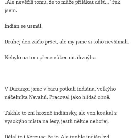
„Ale nevěříš tomu, že to může přilákat déšť…“ řek
jsem.
Indián se usmál.
Druhej den začlo pršet, ale my jsme si toho nevšímali.
Nebylo na tom přece vůbec nic divnýho.
V Durangu jsme v baru potkali indiána, velkýho
náčelníka Navahů. Pracoval jako hlídač ohně.
Takhle to zní hrozně indiánsky, ale von koukal z
vysokýho místa na lesy, jestli někde nehořej.
Dělal to i Kerouac, že jo. Ale tenhle indián byl