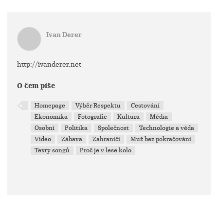
Ivan Derer
http://ivanderer.net
O čem píše
Homepage
Výběr Respektu
Cestování
Ekonomika
Fotografie
Kultura
Média
Osobní
Politika
Společnost
Technologie a věda
Video
Zábava
Zahraničí
Muž bez pokračování
Texty songů
Proč je v lese kolo