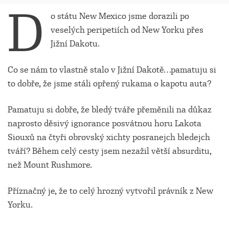
D
o státu New Mexico jsme dorazili po
veselých peripetiích od New Yorku přes
Jižní Dakotu.
Co se nám to vlastně stalo v Jižní Dakotě…pamatuju si
to dobře, že jsme stáli opřený rukama o kapotu auta?
Pamatuju si dobře, že bledý tváře přeměnili na důkaz
naprosto děsivý ignorance posvátnou horu Lakota
Siouxů na čtyři obrovský xichty posranejch bledejch
tváří? Během celý cesty jsem nezažil větší absurditu,
než Mount Rushmore.
Příznačný je, že to celý hrozný vytvořil právník z New
Yorku.