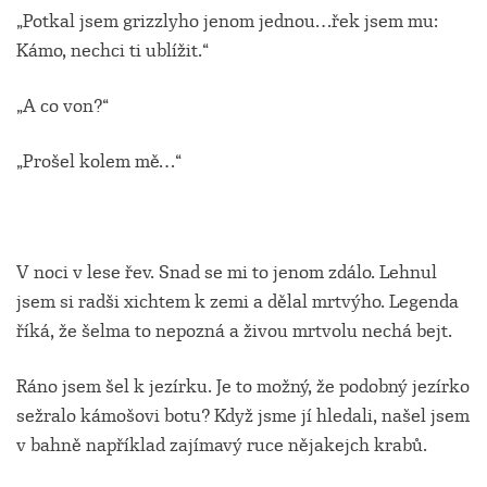
„Potkal jsem grizzlyho jenom jednou…řek jsem mu:
Kámo, nechci ti ublížit.“
„A co von?“
„Prošel kolem mě…“
V noci v lese řev. Snad se mi to jenom zdálo. Lehnul
jsem si radši xichtem k zemi a dělal mrtvýho. Legenda
říká, že šelma to nepozná a živou mrtvolu nechá bejt.
Ráno jsem šel k jezírku. Je to možný, že podobný jezírko
sežralo kámošovi botu? Když jsme jí hledali, našel jsem
v bahně například zajímavý ruce nějakejch krabů.