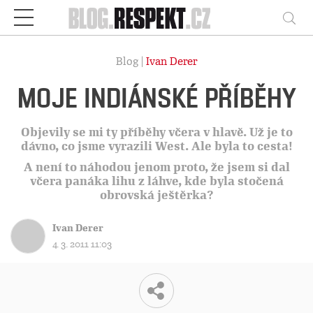
Respekt
Vy
Blog |
Ivan Derer
MOJE INDIÁNSKÉ PŘÍBĚHY
Objevily se mi ty příběhy včera v hlavě. Už je to
dávno, co jsme vyrazili West. Ale byla to cesta!
A není to náhodou jenom proto, že jsem si dal
včera panáka lihu z láhve, kde byla stočená
obrovská ještěrka?
Ivan Derer
4. 3. 2011 11:03