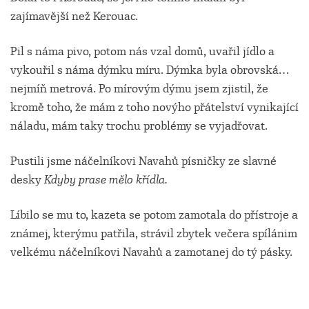
zajímavější než Kerouac.
Pil s náma pivo, potom nás vzal domů, uvařil jídlo a
vykouřil s náma dýmku míru. Dýmka byla obrovská…
nejmíň metrová. Po mírovým dýmu jsem zjistil, že
kromě toho, že mám z toho novýho přátelství vynikající
náladu, mám taky trochu problémy se vyjadřovat.
Pustili jsme náčelníkovi Navahů písničky ze slavné
desky
Kdyby prase mělo křídla.
Líbilo se mu to, kazeta se potom zamotala do přístroje a
známej, kterýmu patřila, strávil zbytek večera spílánim
velkému náčelníkovi Navahů a zamotanej do tý pásky.