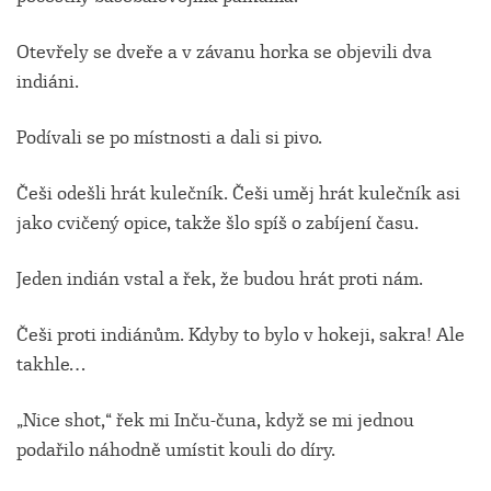
Otevřely se dveře a v závanu horka se objevili dva
indiáni.
Podívali se po místnosti a dali si pivo.
Češi odešli hrát kulečník. Češi uměj hrát kulečník asi
jako cvičený opice, takže šlo spíš o zabíjení času.
Jeden indián vstal a řek, že budou hrát proti nám.
Češi proti indiánům. Kdyby to bylo v hokeji, sakra! Ale
takhle…
„Nice shot,“ řek mi Inču-čuna, když se mi jednou
podařilo náhodně umístit kouli do díry.