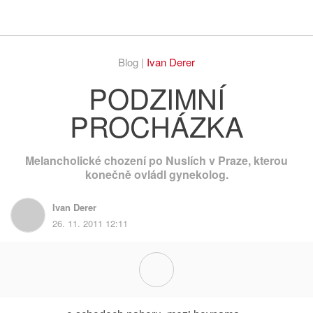
Respekt
Vy
Blog |
Ivan Derer
PODZIMNÍ
PROCHÁZKA
Melancholické chození po Nuslích v Praze, kterou
konečně ovládl gynekolog.
Ivan Derer
26. 11. 2011 12:11