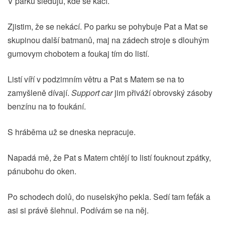
V parku sleduju, kde se kácí.
Zjistim, že se nekácí. Po parku se pohybuje Pat a Mat se
skupinou další batmanů, maj na zádech stroje s dlouhým
gumovym chobotem a foukaj tím do listí.
Listí víří v podzimním větru a Pat s Matem se na to
zamyšleně dívají.
Support car
jim přiváží obrovský zásoby
benzínu na to foukání.
S hráběma už se dneska nepracuje.
Napadá mě, že Pat s Matem chtějí to listí fouknout zpátky,
pánubohu do oken.
Po schodech dolů, do nuselskýho pekla. Sedí tam feťák a
asi si právě šlehnul. Podívám se na něj.