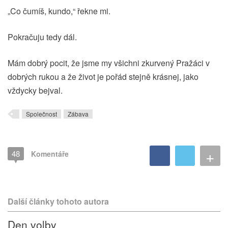
„Co čumíš, kundo,“ řekne mi.
Pokračuju tedy dál.
Mám dobrý pocit, že jsme my všichni zkurvený Pražáci v
dobrých rukou a že život je pořád stejně krásnej, jako
vždycky bejval.
Společnost
Zábava
+
48
Komentáře
Další články tohoto autora
Den volby