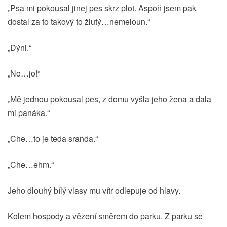
„Psa mi pokousal jinej pes skrz plot. Aspoň jsem pak
dostal za to takový to žlutý…nemeloun.“
„Dýni.“
„No…jo!“
„Mě jednou pokousal pes, z domu vyšla jeho žena a dala
mi panáka.“
„Che…to je teda sranda.“
„Che…ehm.“
Jeho dlouhý bílý vlasy mu vítr odlepuje od hlavy.
Kolem hospody a vězení směrem do parku. Z parku se