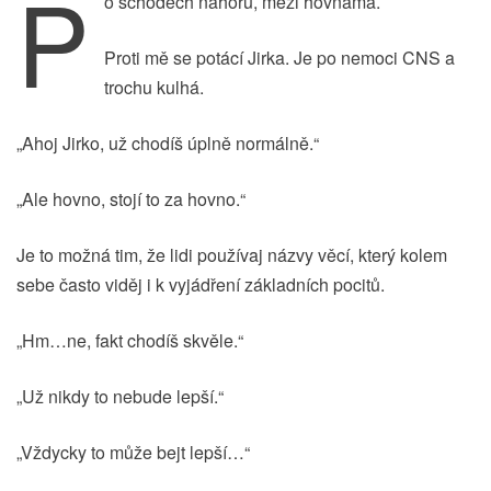
P
o schodech nahoru, mezi hovnama.
Proti mě se potácí Jirka. Je po nemoci CNS a
trochu kulhá.
„Ahoj Jirko, už chodíš úplně normálně.“
„Ale hovno, stojí to za hovno.“
Je to možná tim, že lidi používaj názvy věcí, který kolem
sebe často viděj i k vyjádření základních pocitů.
„Hm…ne, fakt chodíš skvěle.“
„Už nikdy to nebude lepší.“
„Vždycky to může bejt lepší…“