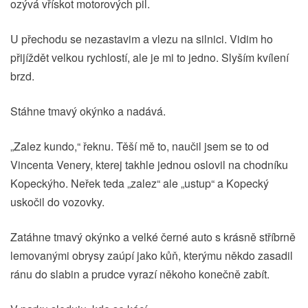
ozývá vřískot motorových pil.
U přechodu se nezastavim a vlezu na silnici. Vidim ho
přijíždět velkou rychlostí, ale je mi to jedno. Slyším kvílení
brzd.
Stáhne tmavý okýnko a nadává.
„Zalez kundo,“ řeknu. Těší mě to, naučil jsem se to od
Vincenta Venery, kterej takhle jednou oslovil na chodníku
Kopeckýho. Neřek teda „zalez“ ale „ustup“ a Kopecký
uskočil do vozovky.
Zatáhne tmavý okýnko a velké černé auto s krásně stříbrně
lemovanými obrysy zaúpí jako kůň, kterýmu někdo zasadil
ránu do slabin a prudce vyrazí někoho konečně zabít.