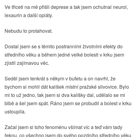
Ve třiceti na mě přišli deprese a tak jsem ochutnal neurol,
lexaurin a další opiáty.
Nebudu to protahovat.
Dostal jsem se s těmito postranními životními efekty do
středního věku a během jedné velké bolesti v krku jsem
zjistil zajímavou věc.
Seděl jsem tenkrát s někym v bufetu a on navrhl, že
bychom si mohli dát kalíšek místní pražské slivovice. Bylo
mi to už jedno, tak jsem si dva kalíšky dal, udělalo se mi
blbě a šel jsem spát. Ráno jsem se probudil a bolest v krku
ustoupila.
Začal jsem si toho fenoménu všímat víc a teď vám tady
řeknu, co všechno jsem do svého pozdního středního věku