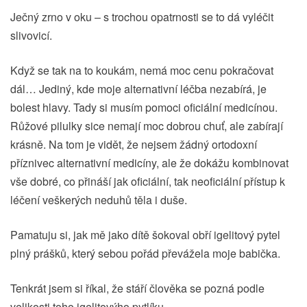
Ječný zrno v oku – s trochou opatrnosti se to dá vyléčit
slivovicí.
Když se tak na to koukám, nemá moc cenu pokračovat
dál… Jediný, kde moje alternativní léčba nezabírá, je
bolest hlavy. Tady si musím pomoci oficiální medicínou.
Růžové pilulky sice nemají moc dobrou chuť, ale zabírají
krásně. Na tom je vidět, že nejsem žádný ortodoxní
příznivec alternativní medicíny, ale že dokážu kombinovat
vše dobré, co přináší jak oficiální, tak neoficiální přístup k
léčení veškerých neduhů těla i duše.
Pamatuju si, jak mě jako dítě šokoval obří igelitový pytel
plný prášků, který sebou pořád převážela moje babička.
Tenkrát jsem si říkal, že stáří člověka se pozná podle
velikosti toho igelitovýho pytlíku.