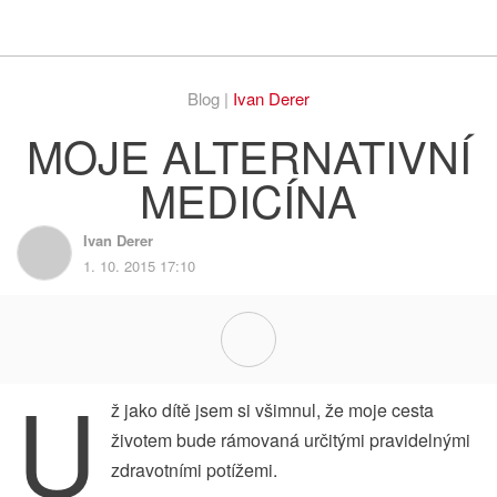
Respekt
Vy
Blog |
Ivan Derer
MOJE ALTERNATIVNÍ
MEDICÍNA
Ivan Derer
1. 10. 2015 17:10
U
ž jako dítě jsem si všimnul, že moje cesta
životem bude rámovaná určitými pravidelnými
zdravotními potížemi.