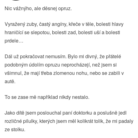
Nic vážnýho, ale děsnej opruz.
Vyražený zuby, častý angíny, křeče v těle, bolesti hlavy
hraničící se slepotou, bolesti zad, bolesti uší a bolesti
prdele…
Dál už pokračovat nemusím. Bylo mi divný, že přátelé
podobným údolím opruzu neprocházejí, než jsem si
všimnul, že mají třeba zlomenou nohu, nebo se zabili v
autě.
To se zase mě například nikdy nestalo.
Jako dítě jsem poslouchal paní doktorku a poslušně jedl
rozličné pilulky, kterých jsem měl kolikrát tolik, že mi padaly
ze stolku.