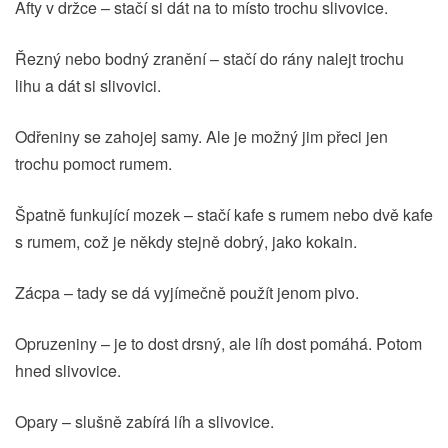
Afty v držce – stačí si dát na to místo trochu slivovice.
Řezný nebo bodný zranění – stačí do rány nalejt trochu
lihu a dát si slivovici.
Odřeniny se zahojej samy. Ale je možný jim přeci jen
trochu pomoct rumem.
Špatně funkující mozek – stačí kafe s rumem nebo dvě kafe
s rumem, což je někdy stejně dobrý, jako kokain.
Zácpa – tady se dá vyjímečně použít jenom pivo.
Opruzeniny – je to dost drsný, ale líh dost pomáhá. Potom
hned slivovice.
Opary – slušně zabírá líh a slivovice.