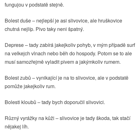
fungujou v podstatě stejně.
Bolest duše – nejlepší je asi slivovice, ale hruškovice
chutná nejlíp. Pivo taky neni špatný.
Deprese – tady zabírá jakejkoliv pohyb, v mým případě surf
na velkejch vlnach nebo běh do hospody. Potom se to ale
musí samozřejmě vyladit pivem a jakýmkoliv rumem.
Bolest zubů – vynikající je na to slivovice, ale v podstatě
pomůže jakejkoliv rum.
Bolesti kloubů – tady bych doporučil slivovici.
Různý vyrážky na kůži – slivovice je tady škoda, tak stačí
nějakej líh.